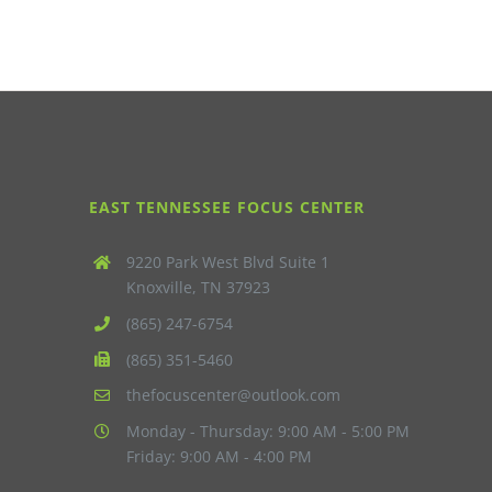
EAST TENNESSEE FOCUS CENTER
9220 Park West Blvd Suite 1
Knoxville, TN 37923
(865) 247-6754
(865) 351-5460
thefocuscenter@outlook.com
Monday - Thursday: 9:00 AM - 5:00 PM
Friday: 9:00 AM - 4:00 PM