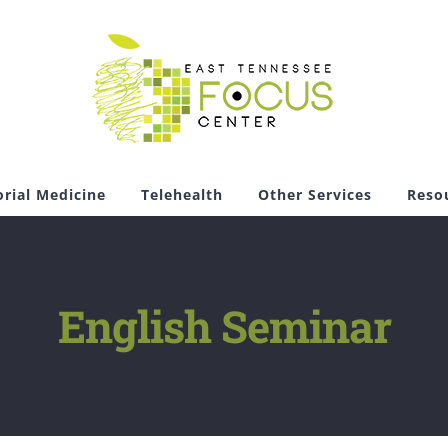
rial Medicine
Telehealth
Other Services
Reso
English Seminar